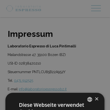
Impressum
Laboratorio Espresso di Luca Pintimalli
Mailandstrasse 47, 39100 Bozen (BZ)
USt-ID 02838420210
Steuernummer PNTLCU85B22A952Y
Tel.
0471 912525
E-mail
info@laboratorioespressobz.it
×
Design, Realisierung, Technical
Diese Webseite verwendet
Support