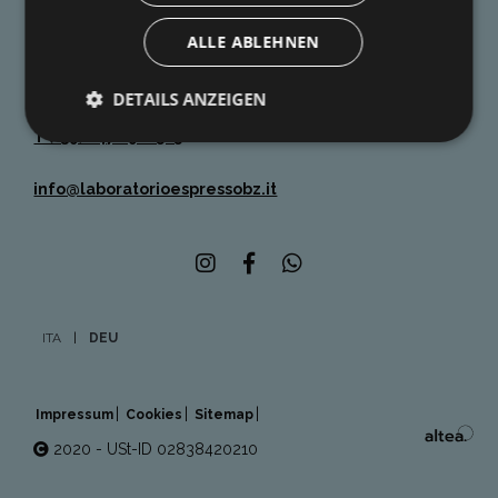
LABORATORIO ESPRESSO
ALLE ABLEHNEN
Mailandstrasse 47, I - 39100 Bozen (BZ)
DETAILS ANZEIGEN
T (+39) 0471 912525
info@laboratorioespressobz.it
ITA
DEU
Impressum
Cookies
Sitemap
2020 - USt-ID 02838420210