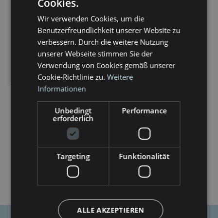
Cookies.
ITALIAN
Wir verwenden Cookies, um die
Altea Software Srl
GERMAN
Benutzerfreundlichkeit unserer Website zu
Siemenstrasse, 29
39100 Bozen (BZ)
verbessern. Durch die weitere Nutzung
Tel. +39 0471 203334
unserer Webseite stimmen Sie der
www.altea.it
Verwendung von Cookies gemäß unserer
info@altea.it
Cookie-Richtlinie zu.
Weitere
Informationen
Unbedingt
Performance
erforderlich
Alle Informationen (Texte, Fotos, Etc.) dieser Website, wenn
nicht angegeben, sind urheberrechtlich geschützt.
Targeting
Funktionalität
© Photo:
Laboratorio Espresso
ALLE AKZEPTIEREN