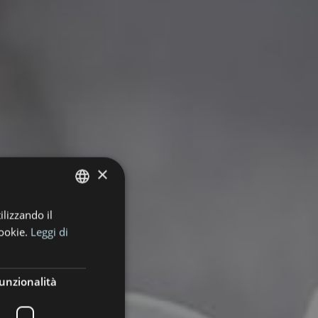
×
ilizzando il
ITALIAN
ookie.
Leggi di
GERMAN
unzionalità