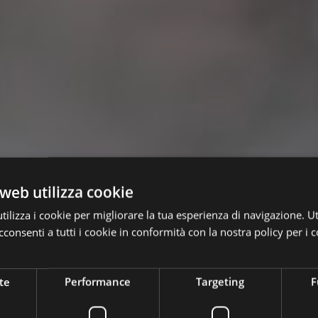
web utilizza cookie
ilizza i cookie per migliorare la tua esperienza di navigazione. Ut
consenti a tutti i cookie in conformità con la nostra policy per i c
te
Performance
Targeting
F